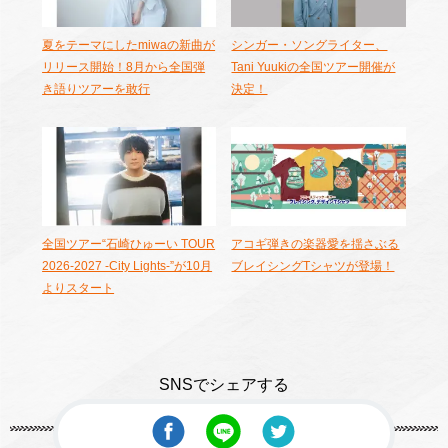
夏をテーマにしたmiwaの新曲が
シンガー・ソングライター、
リリース開始！8月から全国弾
Tani Yuukiの全国ツアー開催が
き語りツアーを敢行
決定！
全国ツアー“石崎ひゅーい TOUR
アコギ弾きの楽器愛を揺さぶる
2026-2027 -City Lights-”が10月
ブレイシングTシャツが登場！
よりスタート
SNSでシェアする