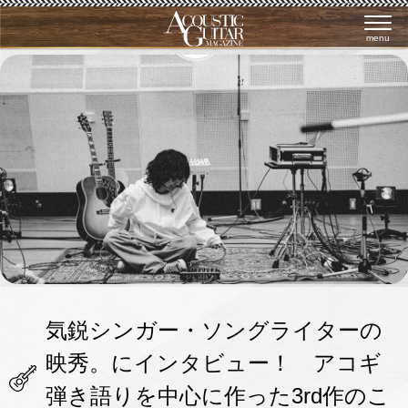
menu
気鋭シンガー・ソングライターの
映秀。にインタビュー！ アコギ
弾き語りを中心に作った3rd作のこ