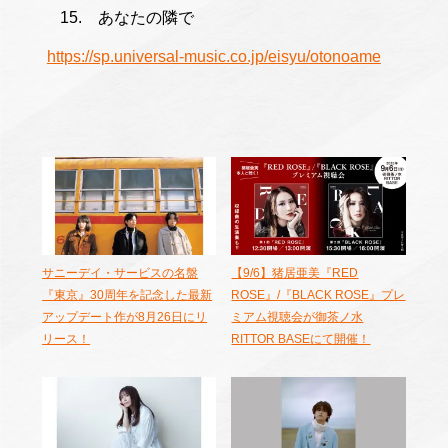
あなたの隣で
https://sp.universal-music.co.jp/eisyu/otonoame
サニーデイ・サービスの名盤
【9/6】猪居亜美『RED
『東京』30周年を記念した最新
ROSE』/『BLACK ROSE』プレ
アップデート作が8月26日にリ
ミアム視聴会が御茶ノ水
リース！
RITTOR BASEにて開催！