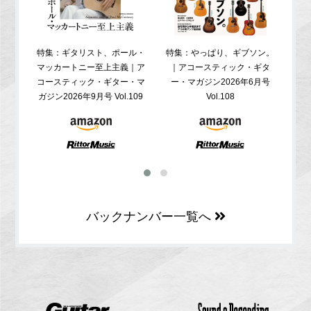
特集：ギタリスト、ポール・
特集：やっぱり、ギブソン。
特
マッカートニー至上主義｜ア
｜アコースティック・ギタ
コ
コースティック・ギター・マ
ー・マガジン2026年6月号
ガジ
ガジン2026年9月号 Vol.109
Vol.108
バックナンバー一覧へ