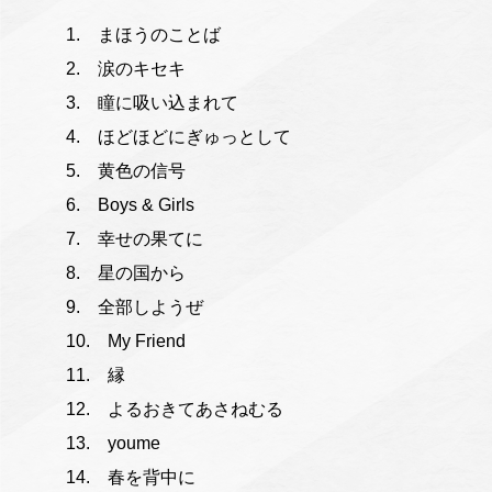
まほうのことば
涙のキセキ
瞳に吸い込まれて
ほどほどにぎゅっとして
黄色の信号
Boys & Girls
幸せの果てに
星の国から
全部しようぜ
My Friend
縁
よるおきてあさねむる
youme
春を背中に