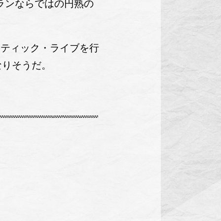
テランならではの円熟の
スティック・ライブを行
なりそうだ。