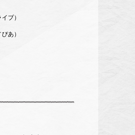
ドライブ）
／ぴあ）