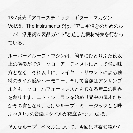
1/27発売『アコースティック・ギター・マガジン
Vol.95』The Instrumentsでは、“アコギ弾きのためのル
ーパー活用術＆製品ガイド”と題した機材特集を行なっ
ている。
ルーパー／ループ・マシンは、簡単にひとりふた役以
上の演奏ができ、ソロ・アーティストにとって強い味
方となる。それ以上に、レイヤー・サウンドによる独
特のタイム感やハーモニー、そして音像はアンサンブ
ルとも、ソロ・パフォーマンスとも異なる無二の世界
を創り出す。エド・シーランを始め世界中の鬼才たち
がその虜となり、もはやループ・ミュージックとも呼
ぶべき1つの音楽スタイルが確立されつつある。
そんなループ・ペダルについて、今回は基礎知識から