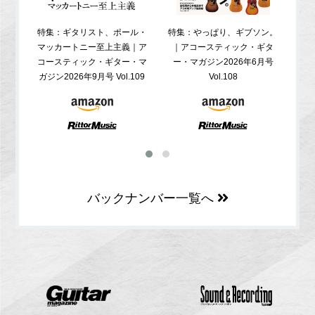
特集：ギタリスト、ポール・
特集：やっぱり、ギブソン。
特
マッカートニー至上主義｜ア
｜アコースティック・ギタ
コ
コースティック・ギター・マ
ー・マガジン2026年6月号
ガジ
ガジン2026年9月号 Vol.109
Vol.108
バックナンバー一覧へ