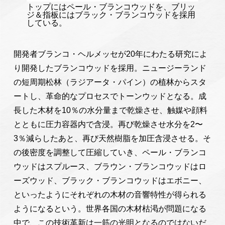
トップにはペール・ブランコウッドを、ブリッ
ジ＆指板にはブラック・ブランコウッドを採用
している。
開発者ブランコ・ヘルメッセが20年にわたる研究によ
り開発したブランコウッドを採用。ニュージーランド
の短周期松林（ラジアータ・パイン）の植林からスタ
ートし、革命的なプロセスでトーンウッドとなる。成
長した木材を10％の水分量まで乾燥させ、触媒や顔料
とともに圧力容器内で含浸。再び乾燥させ水分を2〜
3％減らしたあと、再び天然樹脂を加圧含浸させる。そ
の後密度を調整して圧縮していき、ペール・ブランコ
ウッドはスプルース、ブラウン・ブランコウッドはロ
ーズウッド、ブラック・ブランコウッドはエボニー、
といったようにそれぞれの木材の音響特性が得られる
ようになるという。世界各国の木材枯渇が問題になる
中で、この技術革新は一筋の光明となるのではないだ