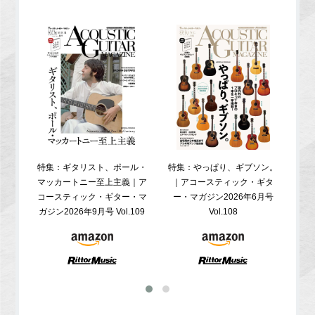
特集：ギタリスト、ポール・
特集：やっぱり、ギブソン。
特
マッカートニー至上主義｜ア
｜アコースティック・ギタ
コ
コースティック・ギター・マ
ー・マガジン2026年6月号
ガジ
ガジン2026年9月号 Vol.109
Vol.108