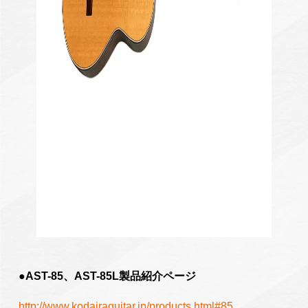
●AST-85、AST-85L製品紹介ページ
http://www.kodairaguitar.jp/products.html#85