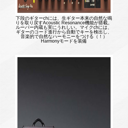
下段のギターchには、生ギター本来の自然な鳴
りを取り戻すAcoustic Resonance機能が搭載。
ルーパー内蔵も実にうれしい。マイクchには、
ギターのコード進行から⾃動でキーを検出し、
⾳楽的で⾃然なハーモニーをつける（！）
Harmonyモードを装備