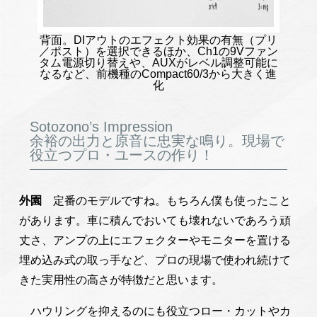
背面。DIアウトのエフェクト効果の有無（プリ
／ポスト）を選択できるほか、Ch1の9Vファン
タム電源切り替えや、AUXがレベル調整可能に
なるなど、前機種のCompact60/3から大きく進
化
Sotozono’s Impression
余裕の出力と原音に忠実な鳴り。現場で
役立つプロ・ユースの作り！
外園
定番のモデルですね。もちろん僕も使ったこと
があります。車に積んでおいても壊れないであろう頑
丈さ、アンプの上にエフェクターやモニターを置ける
埋め込み式の取っ手など、プロの現場で使われ続けて
きた実用性の高さが特徴だと思います。
ハウリングを抑えるのにも役立つロー・カットやカ