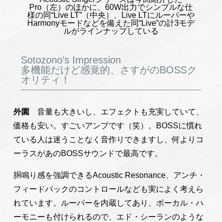
Pro（左）のほかに、60W出力でシンプルな仕
様の同“Live LT”（中央）、Live LTにルーパーや
Harmonyモードなどを備えた同“Live”の計3モデ
ルがラインナップしている
Sotozono’s Impression
多機能だけど感覚的、さすがのBOSSク
オリティ！
外園
音量も大きいし、エフェクトも充実していて、
価格も安い。すごいアンプです（笑）。BOSSに慣れ
ている人は迷うことなく音作りできますし、何よりコ
ーラスがあのBOSSサウンドで最高です。
胴鳴り感を強調できるAcoustic Resonance、アンチ・
フィードバックのコントロールなども実によく考えら
れています。ルーパーを内蔵してあり、ボーカル・ハ
ーモニーも付けられるので、エド・シーランのような