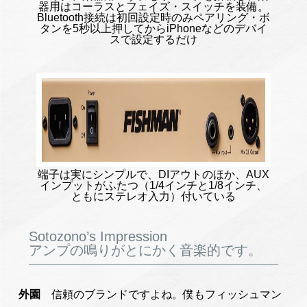
器用はコーラスとフェイズ・スイッチを装備。
Bluetooth接続は初回設定時のみペアリング・ボ
タンを5秒以上押してからiPhoneなどのデバイ
スで設定するだけ
端子は実にシンプルで、DIアウトのほか、AUX
インプットがふたつ（1/4インチと1/8インチ、
ともにステレオ入力）付いている
Sotozono’s Impression
アンプの鳴りがとにかく音楽的です。
外園
信頼のブランドですよね。僕もフィッシュマン