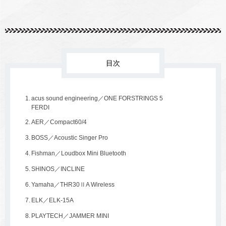
目次
acus sound engineering／ONE FORSTRINGS 5
FERDI
AER／Compact60/4
BOSS／Acoustic Singer Pro
Fishman／Loudbox Mini Bluetooth
SHINOS／INCLINE
Yamaha／THR30ⅡA Wireless
ELK／ELK-15A
PLAYTECH／JAMMER MINI