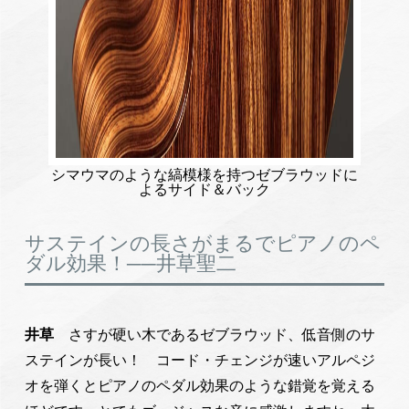
シマウマのような縞模様を持つゼブラウッドに
よるサイド＆バック
サステインの長さがまるでピアノのペ
ダル効果！──井草聖二
井草
さすが硬い木であるゼブラウッド、低音側のサ
ステインが長い！ コード・チェンジが速いアルペジ
オを弾くとピアノのペダル効果のような錯覚を覚える