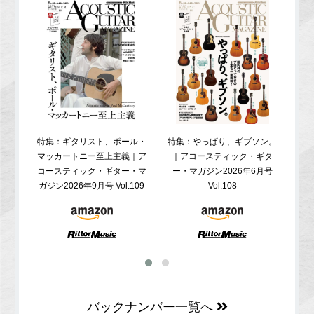
特集：ギタリスト、ポール・
特集：やっぱり、ギブソン。
特
マッカートニー至上主義｜ア
｜アコースティック・ギタ
コ
コースティック・ギター・マ
ー・マガジン2026年6月号
ガジ
ガジン2026年9月号 Vol.109
Vol.108
バックナンバー一覧へ