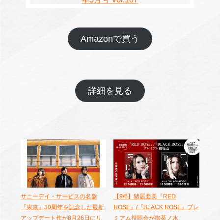
Amazonで買う
詳細を見る
サニーデイ・サービスの名盤
【9/6】猪居亜美『RED
『東京』30周年を記念した最新
ROSE』/『BLACK ROSE』プレ
アップデート作が8月26日にリ
ミアム視聴会が御茶ノ水