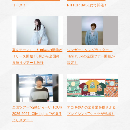
リース！
RITTOR BASEにて開催！
夏をテーマにしたmiwaの新曲が
シンガー・ソングライター、
リリース開始！8月から全国弾
Tani Yuukiの全国ツアー開催が
き語りツアーを敢行
決定！
全国ツアー“石崎ひゅーい TOUR
アコギ弾きの楽器愛を揺さぶる
2026-2027 -City Lights-”が10月
ブレイシングTシャツが登場！
よりスタート