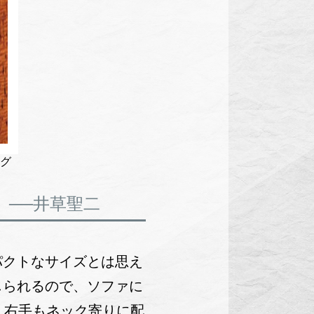
グ
──井草聖二
パクトなサイズとは思え
じられるので、ソファに
、右手もネック寄りに配