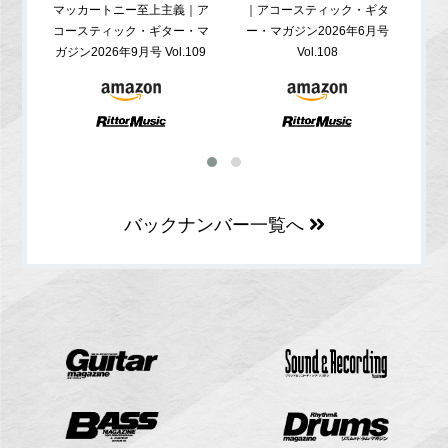
マッカートニー至上主義｜ア
｜アコースティック・ギタ
コ
コースティック・ギター・マ
ー・マガジン2026年6月号
ガジ
ガジン2026年9月号 Vol.109
Vol.108
バックナンバー一覧へ