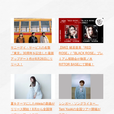
サニーデイ・サービスの名盤
【9/6】猪居亜美『RED
『東京』30周年を記念した最新
ROSE』/『BLACK ROSE』プレ
アップデート作が8月26日にリ
ミアム視聴会が御茶ノ水
リース！
RITTOR BASEにて開催！
夏をテーマにしたmiwaの新曲が
シンガー・ソングライター、
リリース開始！8月から全国弾
Tani Yuukiの全国ツアー開催が