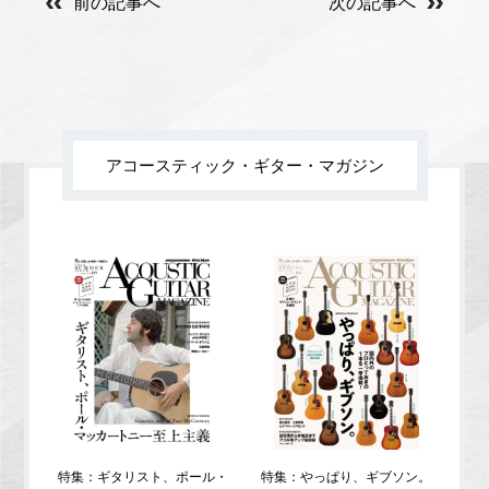
前の記事へ
次の記事へ
アコースティック・ギター・マガジン
特集：ギタリスト、ポール・
特集：やっぱり、ギブソン。
特