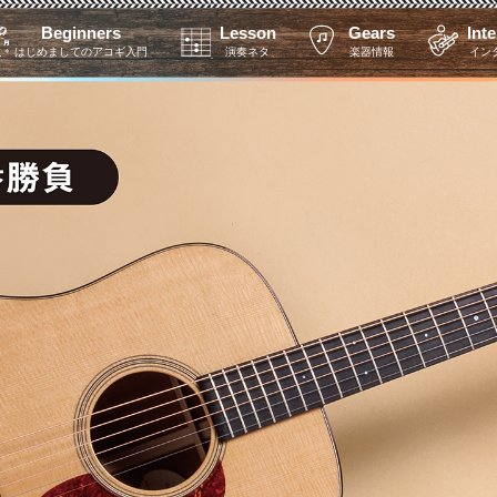
Beginners
Lesson
Gears
Int
はじめましてのアコギ入門
演奏ネタ
楽器情報
イン