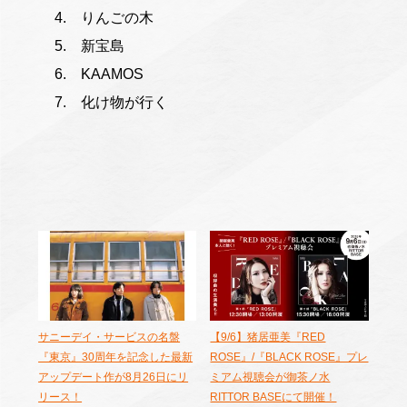
りんごの木
新宝島
KAAMOS
化け物が行く
サニーデイ・サービスの名盤
【9/6】猪居亜美『RED
『東京』30周年を記念した最新
ROSE』/『BLACK ROSE』プレ
アップデート作が8月26日にリ
ミアム視聴会が御茶ノ水
リース！
RITTOR BASEにて開催！