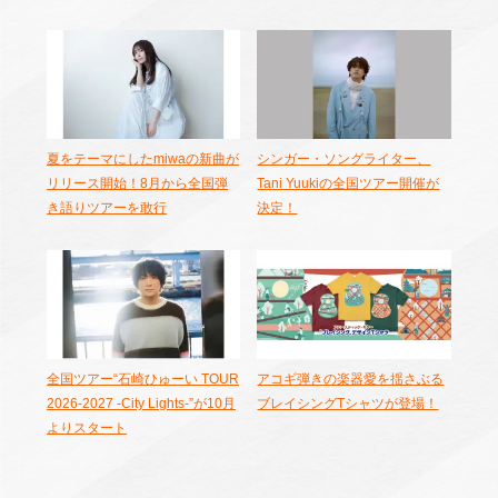
夏をテーマにしたmiwaの新曲が
シンガー・ソングライター、
リリース開始！8月から全国弾
Tani Yuukiの全国ツアー開催が
き語りツアーを敢行
決定！
全国ツアー“石崎ひゅーい TOUR
アコギ弾きの楽器愛を揺さぶる
2026-2027 -City Lights-”が10月
ブレイシングTシャツが登場！
よりスタート