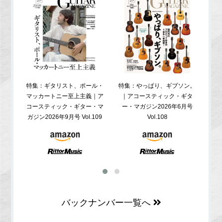
特集：ギタリスト、ポール・
特集：やっぱり、ギブソン。
特
マッカートニー至上主義｜ア
｜アコースティック・ギタ
コ
コースティック・ギター・マ
ー・マガジン2026年6月号
ガジ
ガジン2026年9月号 Vol.109
Vol.108
バックナンバー一覧へ