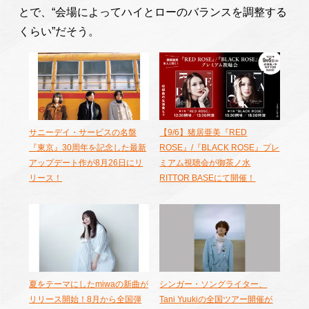
とで、“会場によってハイとローのバランスを調整する
くらい”だそう。
サニーデイ・サービスの名盤
【9/6】猪居亜美『RED
『東京』30周年を記念した最新
ROSE』/『BLACK ROSE』プレ
アップデート作が8月26日にリ
ミアム視聴会が御茶ノ水
リース！
RITTOR BASEにて開催！
夏をテーマにしたmiwaの新曲が
シンガー・ソングライター、
リリース開始！8月から全国弾
Tani Yuukiの全国ツアー開催が