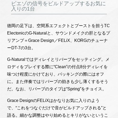
ピエゾの信号をビルドアップするお気に
入りの1台
徳岡の足下は、空間系エフェクトとブーストを担うTC
ElectonicのG-Naturalと、サウンドメイクの肝となるプ
リアンプ＝Grace Design／FELiX、KORGのチューナ
ーDT-7の3台。
G-Naturalではディレイとリバーブをセッティング。メ
ロディをプレイする際に“Clean”の付点8分ディレイを
味つけ程度にかけており、バッキングの際にはオフ
に。また伴奏ではリバーブの効きも少し薄くするそう
だ。なお、リバーブのタイプは“Spring”をチョイス。
Grace DesignのFELiXはかなりお気に入りのよう
で、“これをつなぐだけで音がビルドアップされる”と
語る。細かな調整はやり始めるとキリがないというこ