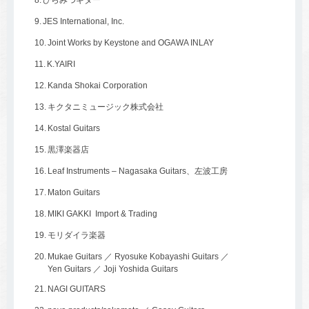
ひらみつギター
JES International, Inc.
Joint Works by Keystone and OGAWA INLAY
K.YAIRI
Kanda Shokai Corporation
キクタニミュージック株式会社
Kostal Guitars
黒澤楽器店
Leaf Instruments – Nagasaka Guitars、左波工房
Maton Guitars
MIKI GAKKI Import & Trading
モリダイラ楽器
Mukae Guitars ／ Ryosuke Kobayashi Guitars ／
Yen Guitars ／ Joji Yoshida Guitars
NAGI GUITARS