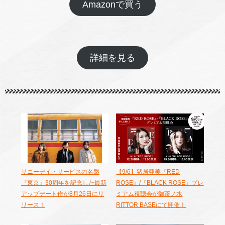
Amazonで買う
詳細を見る
サニーデイ・サービスの名盤
【9/6】猪居亜美『RED
『東京』30周年を記念した最新
ROSE』/『BLACK ROSE』プレ
アップデート作が8月26日にリ
ミアム視聴会が御茶ノ水
リース！
RITTOR BASEにて開催！