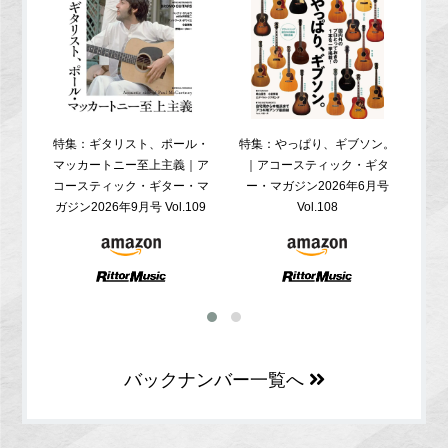
特集：ギタリスト、ポール・
特集：やっぱり、ギブソン。
特
マッカートニー至上主義｜ア
｜アコースティック・ギタ
コ
コースティック・ギター・マ
ー・マガジン2026年6月号
ガジ
ガジン2026年9月号 Vol.109
Vol.108
バックナンバー一覧へ