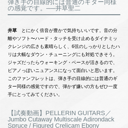
弾き手の目線的には普通のギター同様
の感覚です。──井草聖二
井草
とにかく倍音が豊かで気持ちいいです。音の分
離やソフト〜ハード・タッチを受け止めるダイナミッ
クレンジの広さも素晴らしく、6弦のしっかりとしたハ
リは大幅なダウン・チューニングにも対処できそう。
ジャズだったらウォーキング・ベースが活きるので、
ピアノっぽいニュアンスになって面白いと思います。
このファンフレットは、弾き手の目線的には普通のギ
ター同様の感覚ですので、弾かず嫌いの方もぜひ一度
手にとってみてください。
【試奏動画】PELLERIN GUITARS／
Jumbo Cutaway Multiscale Adirondack
Spruce / Figured Crelicam Ebony