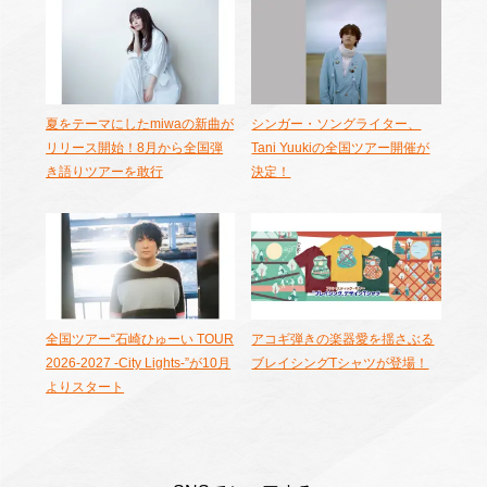
夏をテーマにしたmiwaの新曲が
シンガー・ソングライター、
リリース開始！8月から全国弾
Tani Yuukiの全国ツアー開催が
き語りツアーを敢行
決定！
全国ツアー“石崎ひゅーい TOUR
アコギ弾きの楽器愛を揺さぶる
2026-2027 -City Lights-”が10月
ブレイシングTシャツが登場！
よりスタート