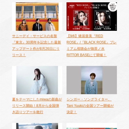
サニーデイ・サービスの名盤
【9/6】猪居亜美『RED
『東京』30周年を記念した最新
ROSE』/『BLACK ROSE』プレ
アップデート作が8月26日にリ
ミアム視聴会が御茶ノ水
リース！
RITTOR BASEにて開催！
夏をテーマにしたmiwaの新曲が
シンガー・ソングライター、
リリース開始！8月から全国弾
Tani Yuukiの全国ツアー開催が
き語りツアーを敢行
決定！