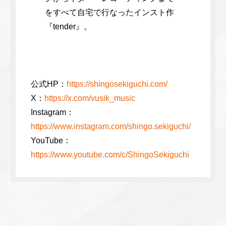
をすべて自宅で行なったインスト作
『tender』。
公式HP：
https://shingosekiguchi.com/
X：
https://x.com/vusik_music
Instagram：
https://www.instagram.com/shingo.sekiguchi/
YouTube：
https://www.youtube.com/c/ShingoSekiguchi