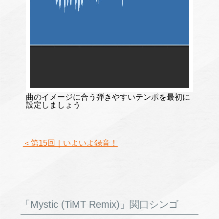
曲のイメージに合う弾きやすいテンポを最初に
設定しましょう
＜第15回｜いよいよ録音！
「Mystic (TiMT Remix)」関口シンゴ