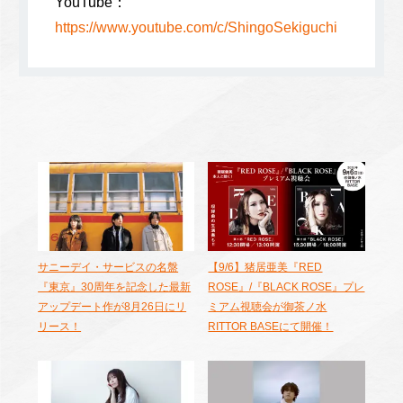
YouTube：
https://www.youtube.com/c/ShingoSekiguchi
サニーデイ・サービスの名盤
【9/6】猪居亜美『RED
『東京』30周年を記念した最新
ROSE』/『BLACK ROSE』プレ
アップデート作が8月26日にリ
ミアム視聴会が御茶ノ水
リース！
RITTOR BASEにて開催！