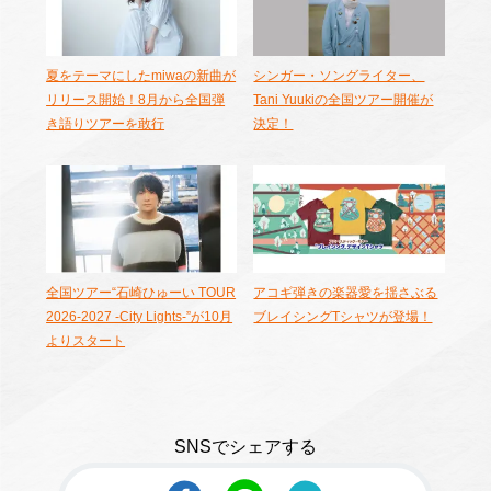
夏をテーマにしたmiwaの新曲が
シンガー・ソングライター、
リリース開始！8月から全国弾
Tani Yuukiの全国ツアー開催が
き語りツアーを敢行
決定！
全国ツアー“石崎ひゅーい TOUR
アコギ弾きの楽器愛を揺さぶる
2026-2027 -City Lights-”が10月
ブレイシングTシャツが登場！
よりスタート
SNSでシェアする