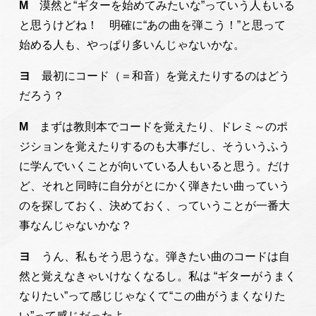
M
漠然と“ギターを始めてみたいな”っていう人もいる
と思うけどね！ 明確に“あの曲を弾こう！”と思って
始める人も、やっぱり多いんじゃないかな。
ヨ
最初にコード（＝和音）を覚えたりするのはどう
だろう？
M
まずは教則本でコードを覚えたり、ドレミ～のポ
ジションを覚えたりするのも大事だし、そういうふう
に学んでいくことが向いている人もいると思う。だけ
ど、それと同時に自分がとにかく弾きたい曲っていう
のを探しておく、決めておく、っていうことが一番大
事なんじゃないかな？
ヨ
うん、私もそう思うな。弾きたい曲のコードは自
然と覚えなきゃいけなくなるし。私は “ギターがうまく
なりたい”って感じじゃなくて“この曲がうまくなりた
い”って感じだったよ。