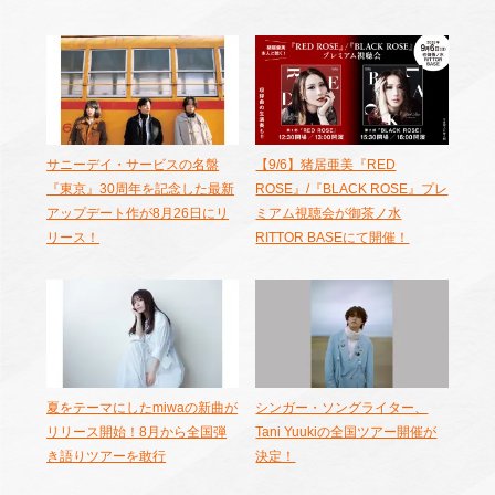
サニーデイ・サービスの名盤
【9/6】猪居亜美『RED
『東京』30周年を記念した最新
ROSE』/『BLACK ROSE』プレ
アップデート作が8月26日にリ
ミアム視聴会が御茶ノ水
リース！
RITTOR BASEにて開催！
夏をテーマにしたmiwaの新曲が
シンガー・ソングライター、
リリース開始！8月から全国弾
Tani Yuukiの全国ツアー開催が
き語りツアーを敢行
決定！