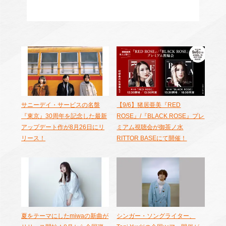
サニーデイ・サービスの名盤
【9/6】猪居亜美『RED
『東京』30周年を記念した最新
ROSE』/『BLACK ROSE』プレ
アップデート作が8月26日にリ
ミアム視聴会が御茶ノ水
リース！
RITTOR BASEにて開催！
夏をテーマにしたmiwaの新曲が
シンガー・ソングライター、