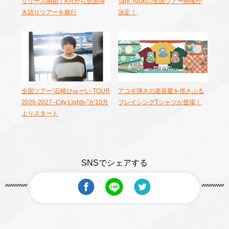
リリース開始！8月から全国弾
Tani Yuukiの全国ツアー開催が
き語りツアーを敢行
決定！
全国ツアー“石崎ひゅーい TOUR
アコギ弾きの楽器愛を揺さぶる
2026-2027 -City Lights-”が10月
ブレイシングTシャツが登場！
よりスタート
SNSでシェアする