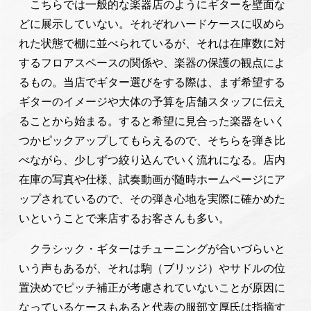
こちらでは一般的な楽器店のようにギターを壁面な
どに展示していない。それぞれハードケースに収めら
れた状態で棚に並べられているが、それは在庫数に対
するフロアスペースの関係や、楽器の保護の観点によ
るもの。当店でギター選びをする際は、まず希望する
ギターのイメージや大体の予算を店舗スタッフに伝え
ることから始まる。すると希望に見合った楽器をいく
つかピックアップしてもらえるので、そちらを弾き比
べながら、少しずつ絞り込んでいく流れになる。店内
在庫の写真や仕様、試奏動画が随時ホームページにア
ップされているので、その弾き心地を実際に確かめた
いということで来店するお客さんも多い。
クラシック・ギターはチューニングが合いづらいと
いう声もあるが、それは駒（ブリッジ）やサドルの位
置決めでピッチ補正が考慮されていないことが原因に
なっているケースもあると代表の服部文厚氏は指摘す