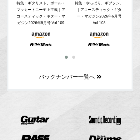
特集：ギタリスト、ポール・
特集：やっぱり、ギブソン。
特
マッカートニー至上主義｜ア
｜アコースティック・ギタ
コ
コースティック・ギター・マ
ー・マガジン2026年6月号
ガジ
ガジン2026年9月号 Vol.109
Vol.108
バックナンバー一覧へ