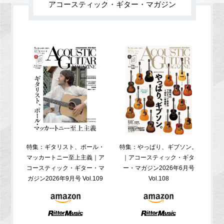
アコースティック・ギター・マガジン
特集：ギタリスト、ポール・
特集：やっぱり、ギブソン。
特
マッカートニー至上主義｜ア
｜アコースティック・ギタ
コ
コースティック・ギター・マ
ー・マガジン2026年6月号
ガジ
ガジン2026年9月号 Vol.109
Vol.108