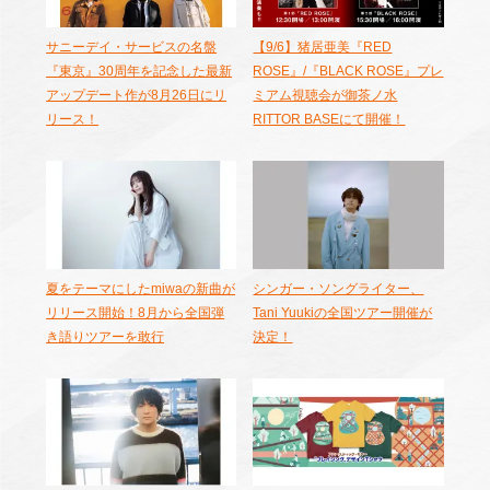
サニーデイ・サービスの名盤
【9/6】猪居亜美『RED
『東京』30周年を記念した最新
ROSE』/『BLACK ROSE』プレ
アップデート作が8月26日にリ
ミアム視聴会が御茶ノ水
リース！
RITTOR BASEにて開催！
夏をテーマにしたmiwaの新曲が
シンガー・ソングライター、
リリース開始！8月から全国弾
Tani Yuukiの全国ツアー開催が
き語りツアーを敢行
決定！