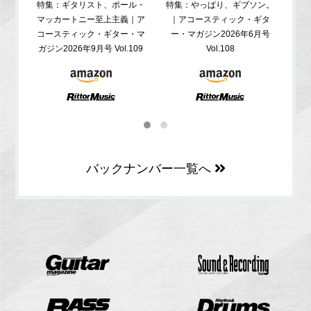
特集：ギタリスト、ポール・
特集：やっぱり、ギブソン。
特
マッカートニー至上主義｜ア
｜アコースティック・ギタ
コ
コースティック・ギター・マ
ー・マガジン2026年6月号
ガジ
ガジン2026年9月号 Vol.109
Vol.108
バックナンバー一覧へ