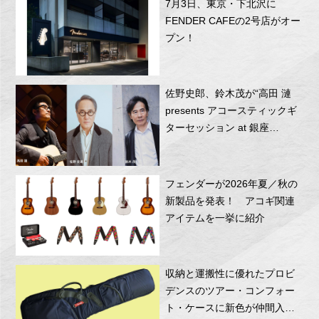
7月3日、東京・下北沢に
FENDER CAFEの2号店がオー
プン！
佐野史郎、鈴木茂が“高田 漣
presents アコースティックギ
ターセッション at 銀座
Vol.2”に出演
フェンダーが2026年夏／秋の
新製品を発表！ アコギ関連
アイテムを一挙に紹介
収納と運搬性に優れたプロビ
デンスのツアー・コンフォー
ト・ケースに新色が仲間入