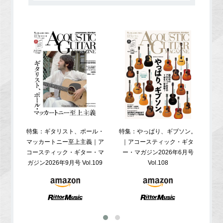
特集：ギタリスト、ポール・
特集：やっぱり、ギブソン。
特
マッカートニー至上主義｜ア
｜アコースティック・ギタ
コ
コースティック・ギター・マ
ー・マガジン2026年6月号
ガジ
ガジン2026年9月号 Vol.109
Vol.108