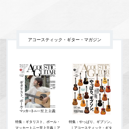
アコースティック・ギター・マガジン
特集：ギタリスト、ポール・
特集：やっぱり、ギブソン。
特
マッカートニー至上主義｜ア
｜アコースティック・ギタ
コ