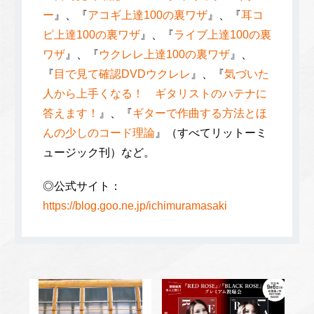
ー
』、『
アコギ上達100の裏ワザ
』、『
耳コ
ピ上達100の裏ワザ
』、『
ライブ上達100の裏
ワザ
』、『
ウクレレ上達100の裏ワザ
』、
『
目で見て確認DVDウクレレ
』、『
気づいた
人から上手くなる！ ギタリストのハテナに
答えます！
』、『
ギターで作曲する方法とほ
んの少しのコード理論
』（すべてリットーミ
ュージック刊）など。
◎公式サイト：
https://blog.goo.ne.jp/ichimuramasaki