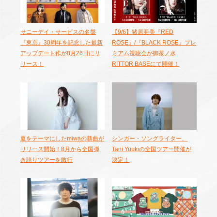
サニーデイ・サービスの名盤
【9/6】猪居亜美『RED
『東京』30周年を記念した最新
ROSE』/『BLACK ROSE』プレ
アップデート作が8月26日にリ
ミアム視聴会が御茶ノ水
リース！
RITTOR BASEにて開催！
夏をテーマにしたmiwaの新曲が
シンガー・ソングライター、
リリース開始！8月から全国弾
Tani Yuukiの全国ツアー開催が
き語りツアーを敢行
決定！