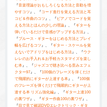
『
音楽理論がおもしろくなる方法と音勘を増
やすコツ
』、『
コード進行を覚える方法と耳
コピ＆作曲のコツ
』、『
ピアノでコードを覚
える方法とほんの少しの理論
』、『
ギターを
弾いているだけで音感がアップする方法
』、
『
ブルース・ギターをはじめる方法とプレイ
幅を広げるコツ
』、『
ギター・スケールを覚
えないでアドリブをはじめる方法
』、『
ウク
レレのお手入れ＆お手軽カスタマイズを楽し
む本
』、『
ジャズコで聴き比べる歪みエフェ
クター97
』、『
100個のフレーズを弾くだけ
で飛躍的にギターが上達する本
』、『
100個
のフレーズを弾くだけで飛躍的にギターが上
達する本 リズム強化編
』、『
ギター上達100
の裏ワザ
』、『
ギター作曲100の裏ワザ
』、
『
目で見て確認DVDエレクトリック・ギタ