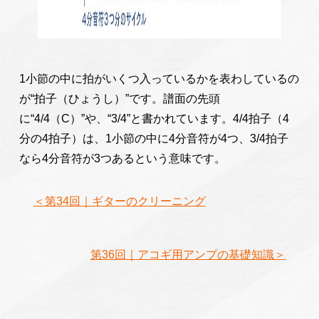
1小節の中に拍がいくつ入っているかを表わしているの
が“拍子（ひょうし）”です。譜面の先頭
に“4/4（C）”や、“3/4”と書かれています。4/4拍子（4
分の4拍子）は、1小節の中に4分音符が4つ、3/4拍子
なら4分音符が3つあるという意味です。
＜第34回｜ギターのクリーニング
第36回｜アコギ用アンプの基礎知識＞