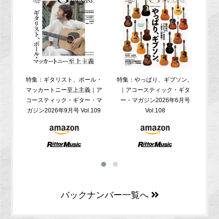
特集：ギタリスト、ポール・
特集：やっぱり、ギブソン。
特
マッカートニー至上主義｜ア
｜アコースティック・ギタ
コ
コースティック・ギター・マ
ー・マガジン2026年6月号
ガジ
ガジン2026年9月号 Vol.109
Vol.108
バックナンバー一覧へ