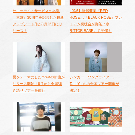
サニーデイ・サービスの名盤
【9/6】猪居亜美『RED
『東京』30周年を記念した最新
ROSE』/『BLACK ROSE』プレ
アップデート作が8月26日にリ
ミアム視聴会が御茶ノ水
リース！
RITTOR BASEにて開催！
夏をテーマにしたmiwaの新曲が
シンガー・ソングライター、
リリース開始！8月から全国弾
Tani Yuukiの全国ツアー開催が
き語りツアーを敢行
決定！