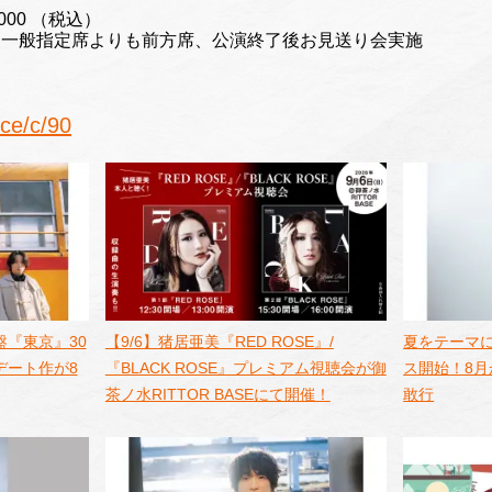
,000 （税込）
は一般指定席よりも前方席、公演終了後お見送り会実施
ce/c/90
『東京』30
【9/6】猪居亜美『RED ROSE』/
夏をテーマに
デート作が8
『BLACK ROSE』プレミアム視聴会が御
ス開始！8
茶ノ水RITTOR BASEにて開催！
敢行