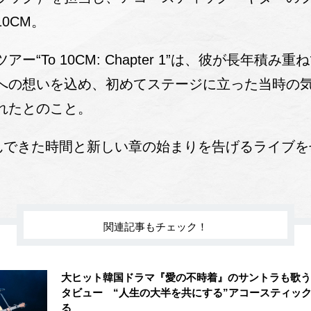
0CM。
ー“To 10CM: Chapter 1”は、彼が長年積
への想いを込め、初めてステージに立った当時の
れたとのこと。
歩んできた時間と新しい章の始まりを告げるライブ
関連記事もチェック！
大ヒット韓国ドラマ『愛の不時着』のサントラも歌う1
タビュー “人生の大半を共にする”アコースティッ
る