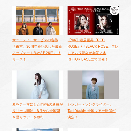
サニーデイ・サービスの名盤
【9/6】猪居亜美『RED
『東京』30周年を記念した最新
ROSE』/『BLACK ROSE』プレ
アップデート作が8月26日にリ
ミアム視聴会が御茶ノ水
リース！
RITTOR BASEにて開催！
夏をテーマにしたmiwaの新曲が
シンガー・ソングライター、
リリース開始！8月から全国弾
Tani Yuukiの全国ツアー開催が
き語りツアーを敢行
決定！