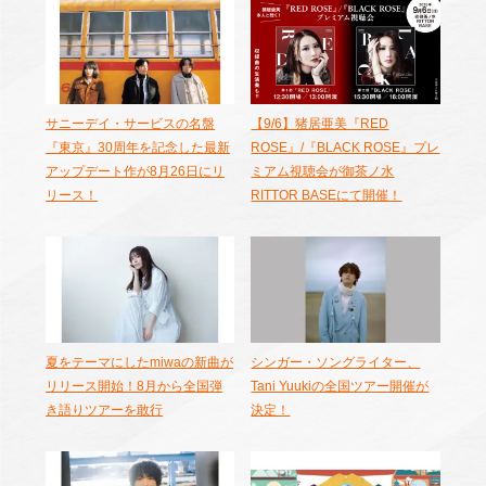
サニーデイ・サービスの名盤
【9/6】猪居亜美『RED
『東京』30周年を記念した最新
ROSE』/『BLACK ROSE』プレ
アップデート作が8月26日にリ
ミアム視聴会が御茶ノ水
リース！
RITTOR BASEにて開催！
夏をテーマにしたmiwaの新曲が
シンガー・ソングライター、
リリース開始！8月から全国弾
Tani Yuukiの全国ツアー開催が
き語りツアーを敢行
決定！