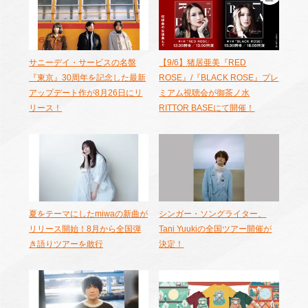
サニーデイ・サービスの名盤
【9/6】猪居亜美『RED
『東京』30周年を記念した最新
ROSE』/『BLACK ROSE』プレ
アップデート作が8月26日にリ
ミアム視聴会が御茶ノ水
リース！
RITTOR BASEにて開催！
夏をテーマにしたmiwaの新曲が
シンガー・ソングライター、
リリース開始！8月から全国弾
Tani Yuukiの全国ツアー開催が
き語りツアーを敢行
決定！