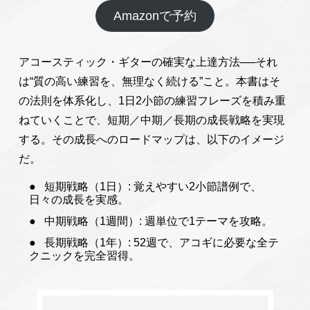
Amazonで予約
アコースティック・ギターの確実な上達方法──それ
は“質の高い練習を、無理なく続ける”こと。本書はそ
の法則を体系化し、1日2小節の練習フレーズを積み重
ねていくことで、短期／中期／長期の成長戦略を実現
する。その成長へのロードマップは、以下のイメージ
だ。
短期戦略（1日）: 覚えやすい2小節譜例で、
日々の成長を実感。
中期戦略（1週間）: 週単位で1テーマを攻略。
長期戦略（1年）: 52週で、アコギに必要な全テ
クニックを完全習得。