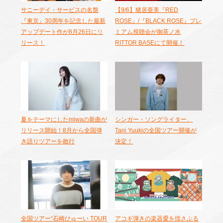
サニーデイ・サービスの名盤
【9/6】猪居亜美『RED
『東京』30周年を記念した最新
ROSE』/『BLACK ROSE』プレ
アップデート作が8月26日にリ
ミアム視聴会が御茶ノ水
リース！
RITTOR BASEにて開催！
夏をテーマにしたmiwaの新曲が
シンガー・ソングライター、
リリース開始！8月から全国弾
Tani Yuukiの全国ツアー開催が
き語りツアーを敢行
決定！
全国ツアー“石崎ひゅーい TOUR
アコギ弾きの楽器愛を揺さぶる