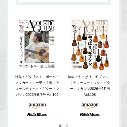
特集：ギタリスト、ポール・
特集：やっぱり、ギブソン。
特
マッカートニー至上主義｜ア
｜アコースティック・ギタ
コ
コースティック・ギター・マ
ー・マガジン2026年6月号
ガジ
ガジン2026年9月号 Vol.109
Vol.108