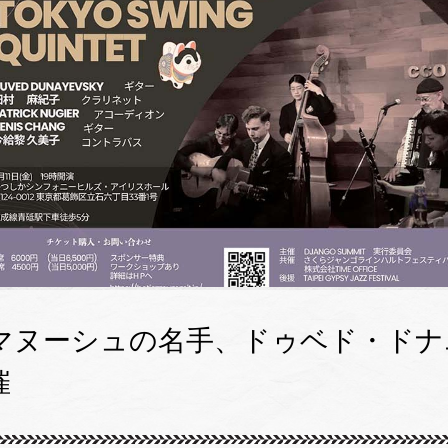
マヌーシュの名手、ドゥベド・ドナ
催