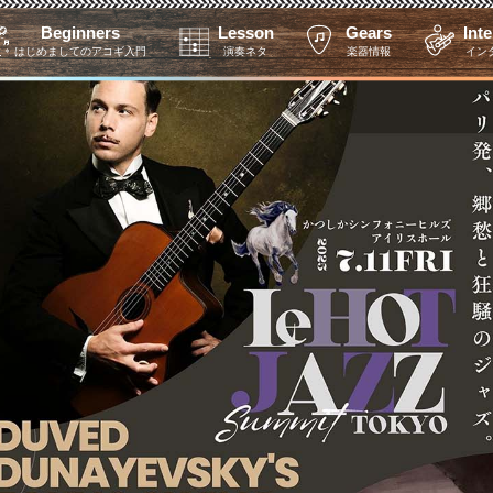
Beginners
Lesson
Gears
Int
はじめましてのアコギ入門
演奏ネタ
楽器情報
イン