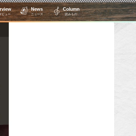
erview
News
Column
タビュー
ニュース
読みもの