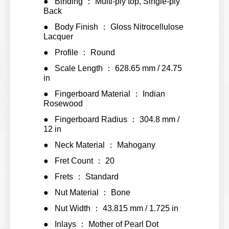
Binding ： Multi-ply top, Single-ply
Back
Body Finish ： Gloss Nitrocellulose
Lacquer
Profile ： Round
Scale Length ： 628.65 mm / 24.75
in
Fingerboard Material ： Indian
Rosewood
Fingerboard Radius ： 304.8 mm /
12 in
Neck Material ： Mahogany
Fret Count ： 20
Frets ： Standard
Nut Material ： Bone
Nut Width ： 43.815 mm / 1.725 in
Inlays ： Mother of Pearl Dot