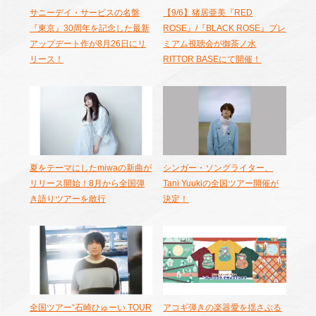
サニーデイ・サービスの名盤
【9/6】猪居亜美『RED
『東京』30周年を記念した最新
ROSE』/『BLACK ROSE』プレ
アップデート作が8月26日にリ
ミアム視聴会が御茶ノ水
リース！
RITTOR BASEにて開催！
夏をテーマにしたmiwaの新曲が
シンガー・ソングライター、
リリース開始！8月から全国弾
Tani Yuukiの全国ツアー開催が
き語りツアーを敢行
決定！
全国ツアー“石崎ひゅーい TOUR
アコギ弾きの楽器愛を揺さぶる