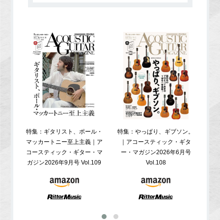
特集：ギタリスト、ポール・
特集：やっぱり、ギブソン。
特
マッカートニー至上主義｜ア
｜アコースティック・ギタ
コ
コースティック・ギター・マ
ー・マガジン2026年6月号
ガジ
ガジン2026年9月号 Vol.109
Vol.108