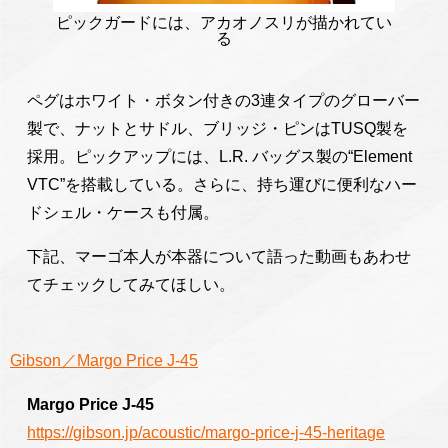
ピックガードには、アカオノスリが描かれてい
る
ペグはホワイト・ボタン付きの3連タイプのグローバー
製で、ナットとサドル、ブリッジ・ピンはTUSQ製を
採用。ピックアップには、L.R. バッグス製の“Element
VTC”を搭載している。さらに、持ち運びに便利なハー
ドシェル・ケースも付属。
下記、マーゴ本人が本器について語った動画もあわせ
てチェックしてみてほしい。
Gibson／Margo Price J-45
Margo Price J-45
https://gibson.jp/acoustic/margo-price-j-45-heritage