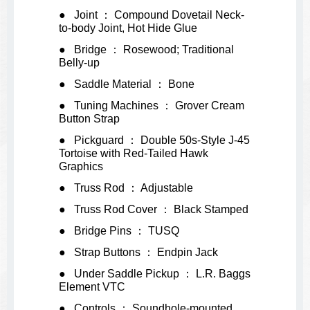
Joint ： Compound Dovetail Neck-
to-body Joint, Hot Hide Glue
Bridge ： Rosewood; Traditional
Belly-up
Saddle Material ： Bone
Tuning Machines ： Grover Cream
Button Strap
Pickguard ： Double 50s-Style J-45
Tortoise with Red-Tailed Hawk
Graphics
Truss Rod ： Adjustable
Truss Rod Cover ： Black Stamped
Bridge Pins ： TUSQ
Strap Buttons ： Endpin Jack
Under Saddle Pickup ： L.R. Baggs
Element VTC
Controls ： Soundhole-mounted