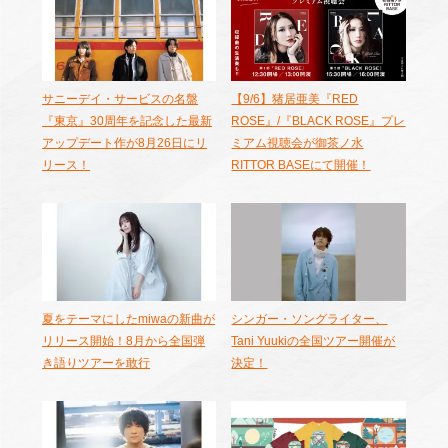
サニーデイ・サービスの名盤
【9/6】猪居亜美『RED
『東京』30周年を記念した最新
ROSE』/『BLACK ROSE』プレ
アップデート作が8月26日にリ
ミアム視聴会が御茶ノ水
リース！
RITTOR BASEにて開催！
夏をテーマにしたmiwaの新曲が
シンガー・ソングライター、
リリース開始！8月から全国弾
Tani Yuukiの全国ツアー開催が
き語りツアーを敢行
決定！