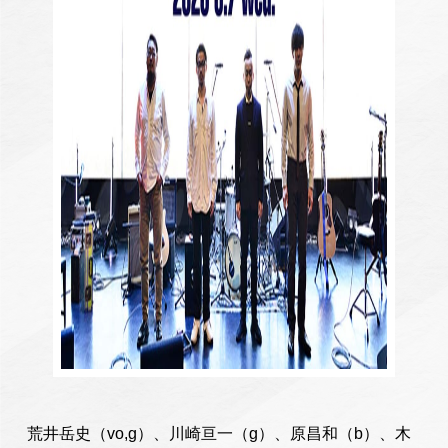
荒井岳史（vo,g）、川崎亘一（g）、原昌和（b）、木