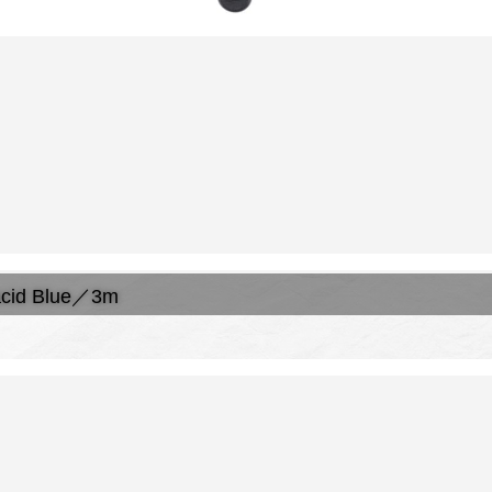
acid Blue／3m