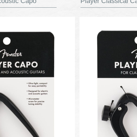
Acoustic Capo
Player Classical C