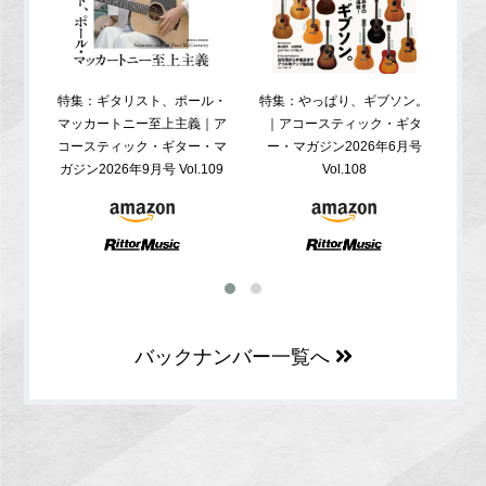
特集：ギタリスト、ポール・
特集：やっぱり、ギブソン。
特
マッカートニー至上主義｜ア
｜アコースティック・ギタ
コ
コースティック・ギター・マ
ー・マガジン2026年6月号
ガジ
ガジン2026年9月号 Vol.109
Vol.108
バックナンバー一覧へ