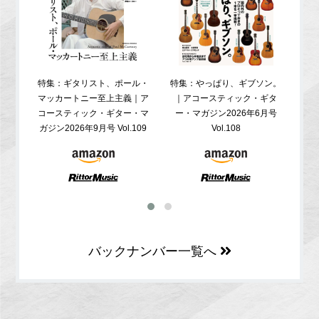
特集：ギタリスト、ポール・
特集：やっぱり、ギブソン。
特
マッカートニー至上主義｜ア
｜アコースティック・ギタ
コ
コースティック・ギター・マ
ー・マガジン2026年6月号
ガジ
ガジン2026年9月号 Vol.109
Vol.108
バックナンバー一覧へ