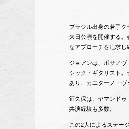
ブラジル出身の若手クラ
来日公演を開催する。
なアプローチを追求し
ジョアンは、ボサノヴ
シック・ギタリスト。
あり、カエターノ・ヴ
笹久保は、ヤマンドゥ
共演経験も多数。
この2人によるステー