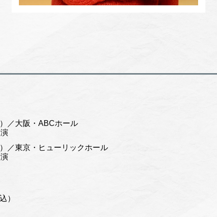
（水）／大阪・ABCホール
開演
（日）／東京・ヒューリックホール
開演
税込）