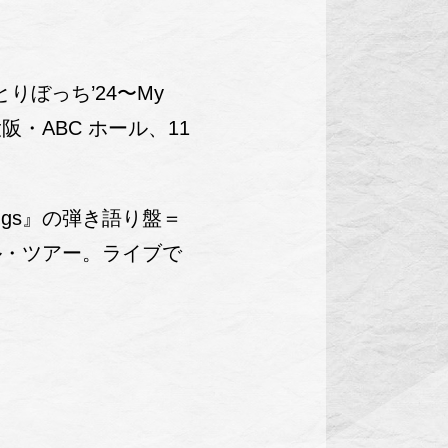
ぼっち’24〜My
に大阪・ABC ホール、11
ings』の弾き語り盤＝
ホール・ツアー。ライブで