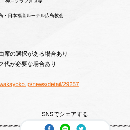
庫・神戸クラブ月世界
広島・日本福音ルーテル広島教会
由席の選択がある場合あり
ク代が必要な場合あり
awakayoko.jp/news/detail/29257
SNSでシェアする