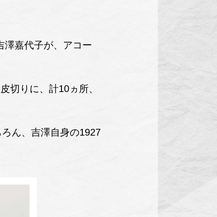
の吉澤嘉代子が、アコー
を皮切りに、計10ヵ所、
ん、吉澤自身の1927