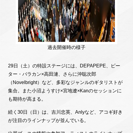
過去開催時の様子
29日（土）の特設ステージには、DEPAPEPE、ピー
ター・バラカン×高田漣、さらに沖聡次郎
（Novelbright）など、多彩なジャンルのギタリストが
集合。また小沼ようすけ×宮地遼×Kanのセッションに
も期待が高まる。
続く30日（日）は、吉川忠英、Anlyなど、アコギ好き
が注目のラインナップが並んでいる。