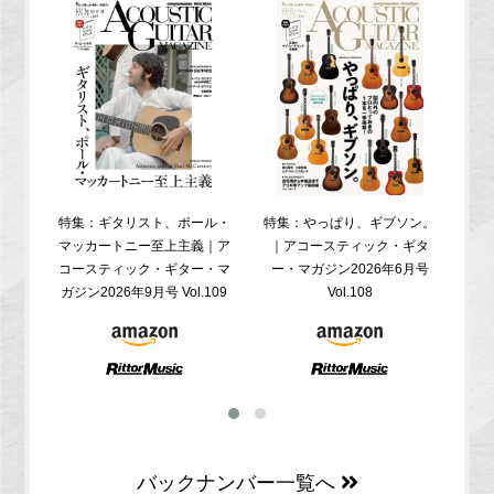
特集：ギタリスト、ポール・
特集：やっぱり、ギブソン。
特
マッカートニー至上主義｜ア
｜アコースティック・ギタ
コ
コースティック・ギター・マ
ー・マガジン2026年6月号
ガジ
ガジン2026年9月号 Vol.109
Vol.108
バックナンバー一覧へ