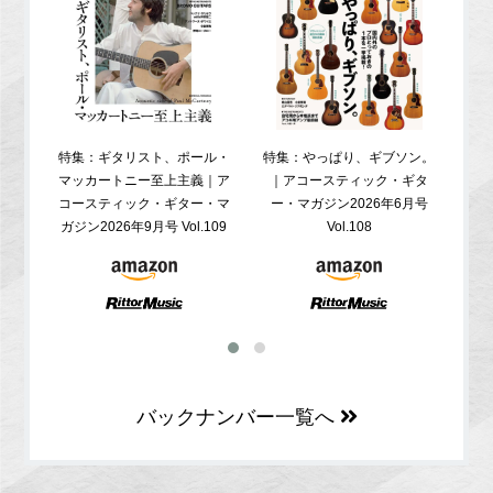
特集：ギタリスト、ポール・
特集：やっぱり、ギブソン。
特
マッカートニー至上主義｜ア
｜アコースティック・ギタ
コ
コースティック・ギター・マ
ー・マガジン2026年6月号
ガジ
ガジン2026年9月号 Vol.109
Vol.108
バックナンバー一覧へ