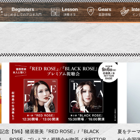
Beginners
Lesson
Gears
Int
はじめましてのアコギ入門
演奏ネタ
楽器情報
イン
を記念
【9/6】猪居亜美『RED ROSE』/『BLACK
夏をテーマ
！
ROSE』プレミアム視聴会が御茶ノ水RITTOR
から全国