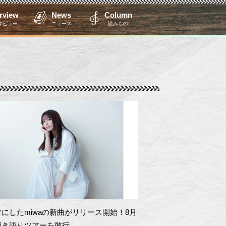
erview
News
Column
タビュー
ニュース
読みもの
にしたmiwaの新曲がリリース開始！8月
弾き語りツアーを敢行