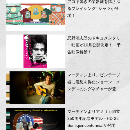
アコギ弾きの楽器愛を揺さぶ
るブレイシングTシャツが登
場！
忌野清志郎のドキュメンタリ
ー映画が10月公開決定！ 予
告映像解禁！
マーティンより、ビンテージ
器に着想を得たショーン・メ
ンデスのシグネチャーが登
場！
マーティンよりアメリカ独立
250周年記念モデル＝HD-28
Semiquincentennialが登場