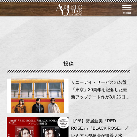
menu
投稿
サニーデイ・サービスの名盤
『東京』30周年を記念した最
新アップデート作が8月26日に
リリース！
【9/6】猪居亜美『RED
ROSE』/『BLACK ROSE』プ
レミアム視聴会が御茶ノ水