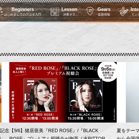
Beginners
Lesson
Gears
Int
はじめましてのアコギ入門
演奏ネタ
楽器情報
イン
を記念
【9/6】猪居亜美『RED ROSE』/『BLACK
夏をテーマ
！
ROSE』プレミアム視聴会が御茶ノ水RITTOR
から全国