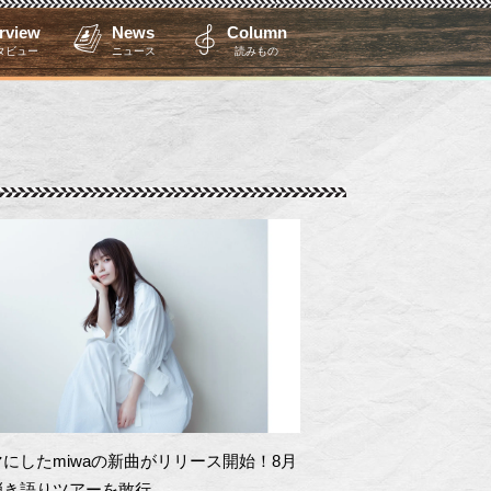
erview
News
Column
タビュー
ニュース
読みもの
にしたmiwaの新曲がリリース開始！8月
弾き語りツアーを敢行