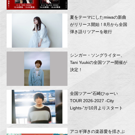
RITTOR BASEにて開催！
夏をテーマにしたmiwaの新曲
がリリース開始！8月から全国
弾き語りツアーを敢行
シンガー・ソングライター、
Tani Yuukiの全国ツアー開催が
決定！
全国ツアー“石崎ひゅーい
TOUR 2026-2027 -City
Lights-”が10月よりスタート
アコギ弾きの楽器愛を揺さぶ