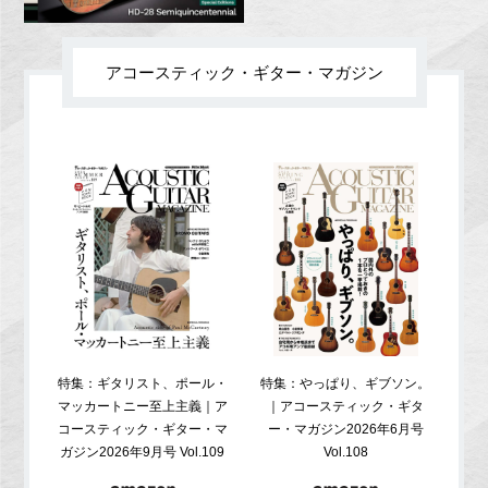
アコースティック・ギター・マガジン
特集：ギタリスト、ポール・
特集：やっぱり、ギブソン。
特
マッカートニー至上主義｜ア
｜アコースティック・ギタ
コ
コースティック・ギター・マ
ー・マガジン2026年6月号
ガジ
ガジン2026年9月号 Vol.109
Vol.108