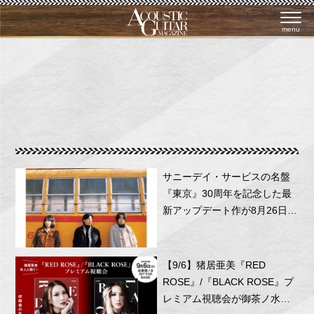
menu
サニーデイ・サービスの名盤
『東京』30周年を記念した最
新アップデート作が8月26日に
リリース！
【9/6】猪居亜美『RED
ROSE』/『BLACK ROSE』プ
レミアム視聴会が御茶ノ水