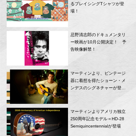
るブレイシングTシャツが登
場！
忌野清志郎のドキュメンタリ
ー映画が10月公開決定！ 予
告映像解禁！
マーティンより、ビンテージ
器に着想を得たショーン・メ
ンデスのシグネチャーが登
場！
マーティンよりアメリカ独立
250周年記念モデル＝HD-28
Semiquincentennialが登場