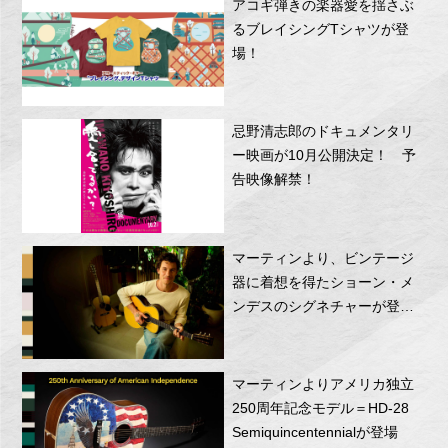
アコギ弾きの楽器愛を揺さぶ
るブレイシングTシャツが登
場！
忌野清志郎のドキュメンタリ
ー映画が10月公開決定！ 予
告映像解禁！
マーティンより、ビンテージ
器に着想を得たショーン・メ
ンデスのシグネチャーが登
場！
マーティンよりアメリカ独立
250周年記念モデル＝HD-28
Semiquincentennialが登場