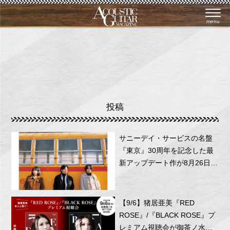
menu
投稿
サニーデイ・サービスの名盤
『東京』30周年を記念した最
新アップデート作が8月26日に
リリース！
【9/6】猪居亜美『RED
ROSE』/『BLACK ROSE』プ
レミアム視聴会が御茶ノ水