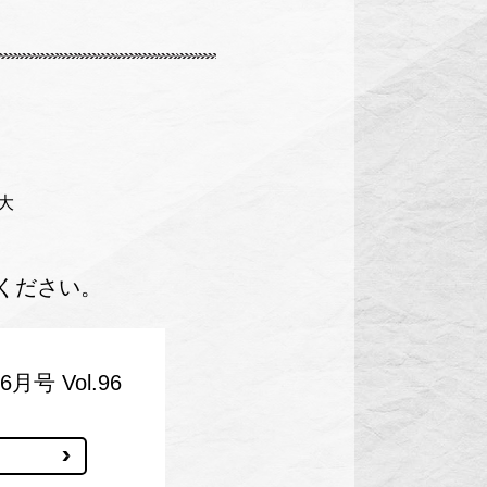
限大
覧ください。
号 Vol.96
る