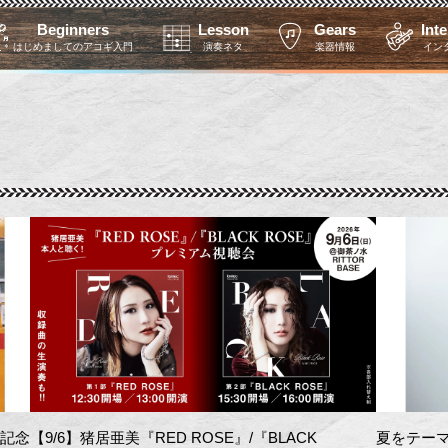
Beginners
Lesson
Gears
Int
はじめましてのアコギ入門
演奏ネタ
楽器情報
イン
を記念
【9/6】猪居亜美『RED ROSE』/『BLACK
夏をテーマ