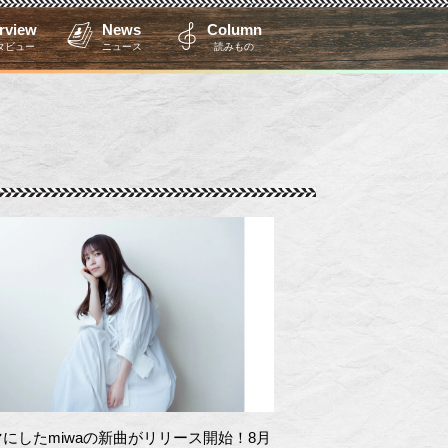
erview
News
Column
タビュー
ニュース
読みもの
にしたmiwaの新曲がリリース開始！8月