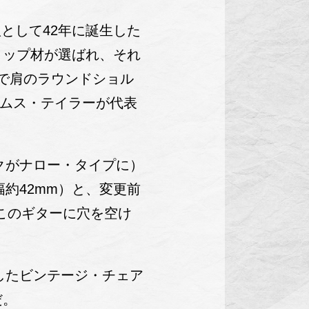
版として42年に誕生した
トップ材が選ばれ、それ
なで肩のラウンドショル
イムス・テイラーが代表
クがナロー・タイプに）
約42mm）と、変更前
このギターに穴を空け
したビンテージ・チェア
だ。