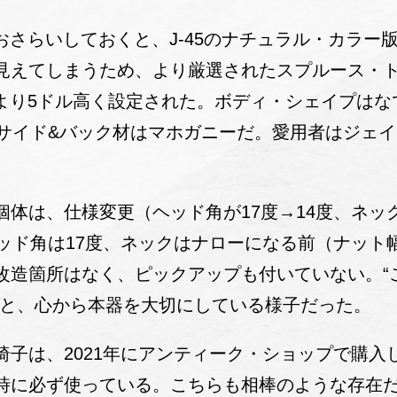
ておさらいしておくと、J-45のナチュラル・カラー
見えてしまうため、より厳選されたスプルース・
5より5ドル高く設定された。ボディ・シェイプは
、サイド&バック材はマホガニーだ。愛用者はジェ
個体は、仕様変更（ヘッド角が17度→14度、ネッ
ッド角は17度、ネックはナローになる前（ナット幅
改造箇所はなく、ピックアップも付いていない。“
”と、心から本器を大切にしている様子だった。
椅子は、2021年にアンティーク・ショップで購入
時に必ず使っている。こちらも相棒のような存在