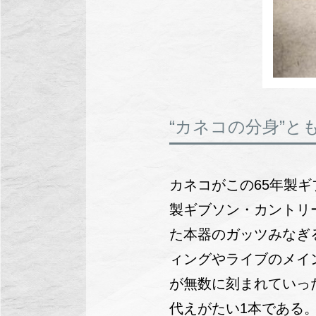
“カネコの分身”と
カネコがこの65年製ギ
製ギブソン・カントリ
た本器のガッツみなぎ
ィングやライブのメイ
が無数に刻まれていっ
代えがたい1本である