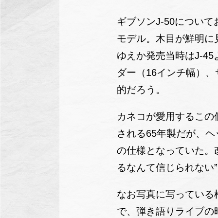
ギブソンJ-50につい
モデル。木目が鮮明に
ゆえか発売当時はJ-4
ダー（16インチ幅）
的だろう。
カネコが愛用するこの
される65年製だが、ヘ
の仕様となっていた。
るなんて信じられない
なお写真に写っている
で、弾き語りライブの