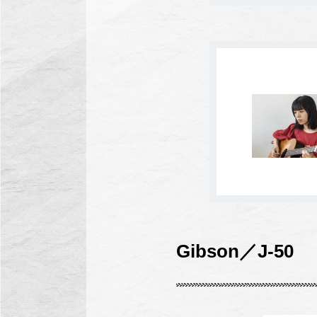
Gibson／
J-
50