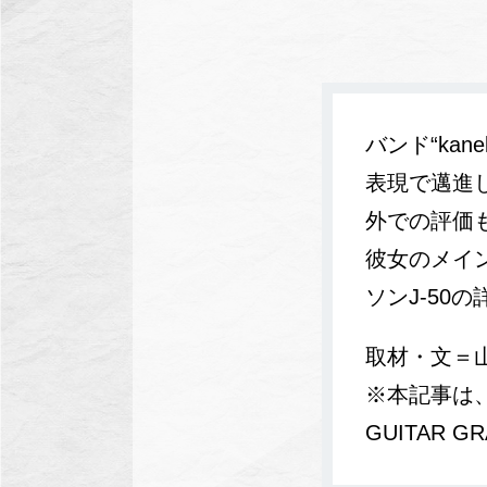
バンド“ka
表現で邁進
外での評価
彼女のメイ
ソンJ-50
取材・文＝山
※本記事は、
GUITAR 