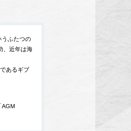
というふたつの
功、近年は海
であるギブ
AGM
。