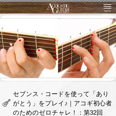
menu
セブンス・コードを使って「あり
がとう」をプレイ♪｜アコギ初心者
のためのゼロチャレ！：第32回