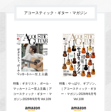
アコースティック・ギター・マガジン
特集：ギタリスト、ポール・
特集：やっぱり、ギブソン。
特
マッカートニー至上主義｜ア
｜アコースティック・ギタ
コ
コースティック・ギター・マ
ー・マガジン2026年6月号
ガジ
ガジン2026年9月号 Vol.109
Vol.108